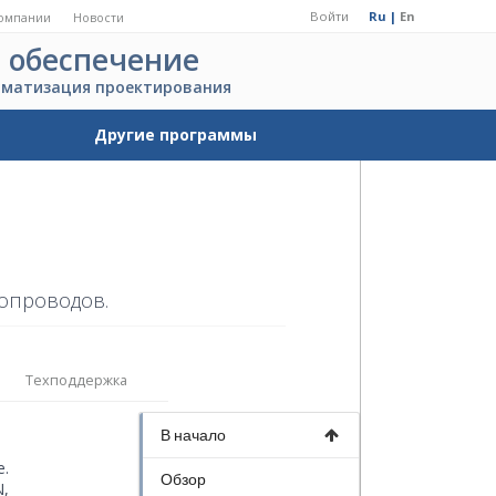
Войти
Ru |
En
омпании
Новости
 обеспечение
оматизация проектирования
Другие программы
бопроводов.
Техподдержка
В начало
.
Обзор
N,