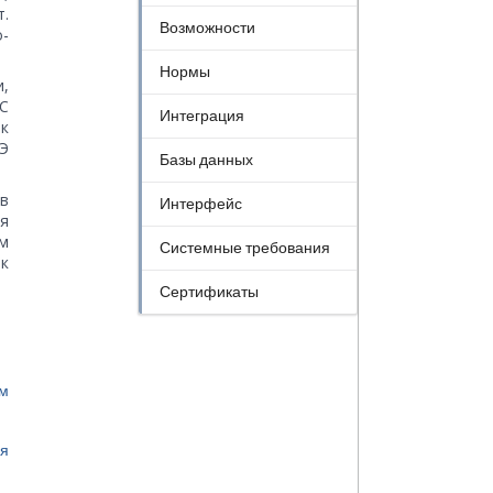
т.
Возможности
-
Нормы
и,
ДС
Интеграция
ок
Э
Базы данных
в
Интерфейс
ся
м
Системные требования
к
Сертификаты
м
я