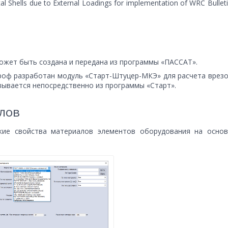
ical Shells due to External Loadings for implementation of WRC Bullet
жет быть создана и передана из программы «ПАССАТ».
роф разработан модуль «Старт-Штуцер-МКЭ» для расчета врезо
зывается непосредственно из программы «Старт».
лов
кие свойства материалов элементов оборудования на основ