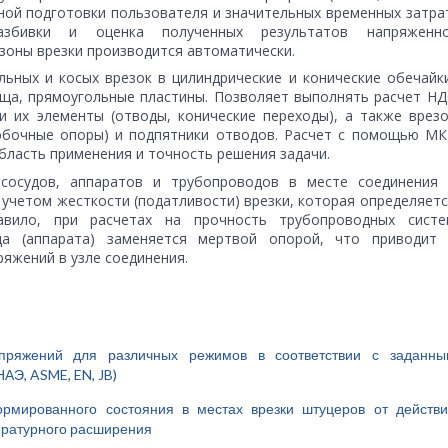
ьной подготовки пользователя и значительных временных затра
разбивки и оценка полученных результатов напряженно
зоны врезки производится автоматически.
ьных и косых врезок в цилиндрические и конические обечайк
ища, прямоугольные пластины. Позволяет выполнять расчет Н
и их элементы (отводы, конические переходы), а также врез
юбочные опоры) и подпятники отводов. Расчет с помощью МК
бласть применения и точность решения задачи.
сосудов, аппаратов и трубопроводов в месте соединения 
 учетом жесткости (податливости) врезки, которая определяет
авило, при расчетах на прочность трубопроводных систе
да (аппарата) заменяется мертвой опорой, что приводит 
яжений в узле соединения.
пряжений для различных режимов в соответствии с заданны
АЭ, ASME, EN, JB)
рмированного состояния в местах врезки штуцеров от действи
пературного расширения