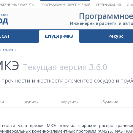
НЖЕНЕРНЫЕ РАСЧЕТЫ
ПРОГРАММНОЕ ОБЕСПЕЧЕНИЕ
СЕРТИФИКАЦИЯ
О к
Программное
Инженерные расчеты и авт
ССАТ
Штуцер-МКЭ
Ресурс
уцер-МКЭ
МКЭ
Текущая версия 3.6.0
прочности и жесткости элементов сосудов и тру
ий
Купить
Загрузить
Обучение
ткости узла врезки МКЭ получил широкое распространение
 универсальных конечно-элементных программ (ANSYS, NASTRA