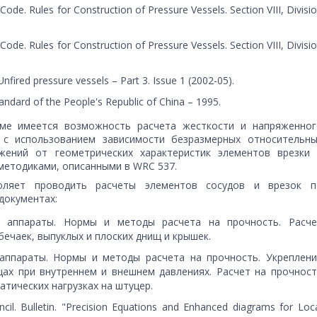
ode. Rules for Construction of Pressure Vessels. Section VIII, Divisi
ode. Rules for Construction of Pressure Vessels. Section VIII, Divisi
fired pressure vessels – Part 3. Issue 1 (2002-05).
andard of the People's Republic of China – 1995.
ме имеется возможность расчета жесткости и напряженног
 с использованием зависимости безразмерных относительны
ений от геометрических характеристик элементов врезки 
методиками, описанными в WRC 537.
оляет проводить расчеты элементов сосудов и врезок п
документах:
и аппараты. Нормы и методы расчета на прочность. Расче
бечаек, выпуклых и плоских днищ и крышек.
 аппараты. Нормы и методы расчета на прочность. Укреплени
щах при внутреннем и внешнем давлениях. Расчет на прочност
атических нагрузках на штуцер.
l. Bulletin. "Precision Equations and Enhanced diagrams for Loc