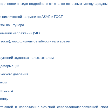
прочности в виде подробного отчета по основным международн
ии циклической нагрузки по ASME и ГОСТ
зок на штуцера
икации напряжений (SIF)
вости), коэффициентов гибкости узла врезки
гружений заданных пользователем
 деформаций
ического давления
ником
аппарата
тенку
ботающей в коррозионно-активной сероводородсодержащей сред