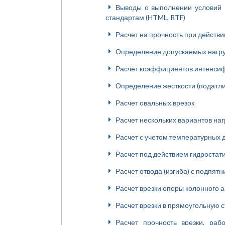
Выводы о выполнении условий 
стандартам (HTML, RTF)
Расчет на прочность при действ
Определение допускаемых нагру
Расчет коэффициентов интенсиф
Определение жесткости (податли
Расчет овальных врезок
Расчет нескольких вариантов на
Расчет c учетом температурных
Расчет под действием гидростат
Расчет отвода (изгиба) с подпят
Расчет врезки опоры колонного 
Расчет врезки в прямоугольную с
Расчет прочность врезки, ра