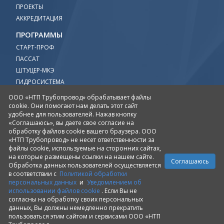
ПРОЕКТЫ
АККРЕДИТАЦИЯ
ПРОГРАММЫ
СТАРТ-ПРОФ
ПАССАТ
ШТУЦЕР-МКЭ
ГИДРОСИСТЕМА
ИЗОЛЯЦИЯ
ООО «НТП Трубопровод» обрабатывает файлы
ПРЕДКЛАПАН
cookie. Они помогают нам делать этот сайт
удобнее для пользователей. Нажав кнопку
УЧЕБНЫЙ ЦЕНТР
«Соглашаюсь», вы даете свое согласие на
обработку файлов cookie вашего браузера. ООО
ПРОЕКТИРОВАНИЕ
«НТП Трубопровод» не несет ответственности за
ИНЖЕНЕРНЫЕ РАСЧЕТЫ
файлы cookie, используемые на сторонних сайтах,
на которые размещены ссылки на нашем сайте.
ПРОМЫШЛЕННАЯ БЕЗОПАСНОСТЬ
Соглашаюсь
Обработка данных пользователей осуществляется
в соответствии с
Политикой обработки
персональных данных
и
Уведомлением об
использовании файлов cookie
. Если Вы не
согласны на обработку своих персональных
данных, Вы должны немедленно прекратить
пользоваться этим сайтом и сервисами ООО «НТП