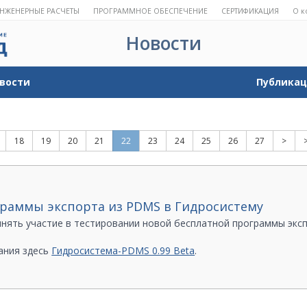
НЖЕНЕРНЫЕ РАСЧЕТЫ
ПРОГРАММНОЕ ОБЕСПЕЧЕНИЕ
СЕРТИФИКАЦИЯ
О к
Новости
вости
Публика
18
19
20
21
22
23
24
25
26
27
>
граммы экспорта из PDMS в Гидросистему
ять участие в тестировании новой бесплатной программы экс
ания здесь
Гидросистема-PDMS 0.99 Beta
.
амечаниям по адресу
hst@truboprovod.ru