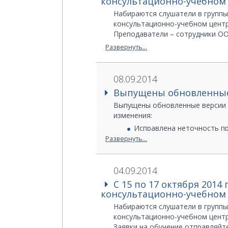
консультационно-учебном 
Web:
http://www.infars.ru
Набираются слушатели в группы 
консультационно-учебном центр
Преподаватели – сотрудники ОО
Заявки на обучение отправляйте
Развернуть...
Ерзина Антонина
+7 (495) 775-65-85 доб. 612
Диденко Антон
08.09.2014
Телефон:+7 (495) 775-65-85 доб.
Выпущены обновленные 
E-mail:
edu@infars.ru
Web:
Выпущены обновленные версии 
http://www.infars.ru
изменения:
Исправлена неточность пр
Развернуть...
Исправлены проблемы с п
СТАРТ-PDMS-B: Исправлена
04.09.2014
При обновлении с версии 4.73 и
С 15 по 17 октября 201
пользователя. При обновлении с
консультационно-учебном 
Пользователи, приобретавшие п
Downloads
. Пароли для скачива
Набираются слушатели в группы 
start@truboprovod.ru
с указанием
консультационно-учебном цент
Пользователям, приобретавшим 
Заявки на обучение отправляйте