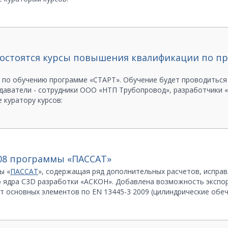
 145
г. состоятся курсы повышения квалификации по п
по обучению программе «СТАРТ». Обучение будет проводиться с
одаватели - сотрудники ООО «НТП Трубопровод», разработчики 
 куратору курсов:
 Александровна
 (812) 572-78-31
.08 программы «ПАССАТ»
ы «
ПАССАТ
», содержащая ряд дополнительных расчетов, испра
 ядра C3D разработки «АСКОН». Добавлена возможность экспор
чет основных элементов по EN 13445-3 2009 (цилиндрические обе
 днища).
Подробнее…
ся на гарантийном обслуживании, рекомендуется установить д