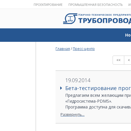
ПРОЕКТИРОВАНИЕ
ПРОМЫШЛЕННАЯ БЕЗОПАСНОСТЬ
И
Но
Главная
/
Пресс-центр
<<
<
19.09.2014
Бета-тестирование про
Предлагаем всем желающим прин
«Гидросистема-PDMS».
Программа доступна для скачив
Будем рады вашим откликам и з
Развернуть...