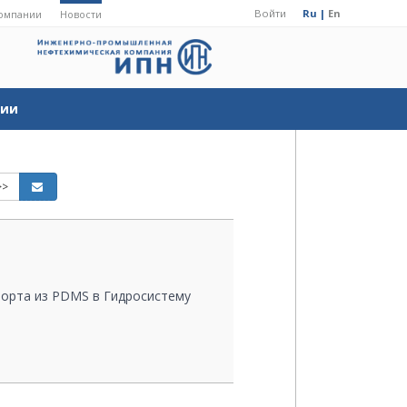
Войти
Ru |
En
омпании
Новости
ции
>>
порта из PDMS в Гидросистему