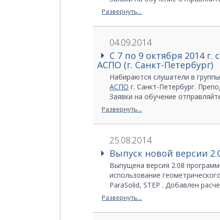
Ерзина Антонина
Развернуть...
+7 (495) 775-65-85 доб. 143
Диденко Антон
Телефон:+7 (495) 775-65-85 доб.
04.09.2014
E-mail:
edu@infars.ru
С 7 по 9 октября 2014 
Web:
http://www.infars.ru
АСПО (г. Санкт-Петербург)
Набираются слушатели в группы 
АСПО
г. Санкт-Петербург. Преп
Заявки на обучение отправляйте
Куратор курсов: Павлюц Галина
Развернуть...
Телефоны: +7 (812) 710-88-63, +7
E-mail:
aspo@aspo-spb.ru
Web:
http://www.aspo-spb.ru
25.08.2014
Выпуск новой версии 2
Выпущена версия 2.08 программ
использование геометрического
ParaSolid, STEP . Добавлен рас
конические переходы, выпуклые
Развернуть...
Всем пользователям, находящим