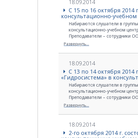
18.09.2014
С 15 по 16 октября 201
консультационно-учебном 
Набираются слушатели в группы 
консультационно-учебном центр
Преподаватели – сотрудники ОО
Заявки на обучение отправляйте
Развернуть...
Ерзина Антонина
+7 (495) 775-65-85 доб. 612
Диденко Антон
18.09.2014
Телефон:+7 (495) 775-65-85 доб.
С 13 по 14 октября 201
E-mail:
edu@infars.ru
«Гидросистема» в консуль
Web:
http://www.infars.ru
Набираются слушатели в группы 
консультационно-учебном центр
Преподаватели – сотрудники О
Заявки на обучение отправляйте
Развернуть...
Ерзина Антонина
+7 (495) 775-65-85 доб. 612
Диденко Антон
18.09.2014
Телефон:+7 (495) 775-65-85 доб.
2-го октября 2014 г. с
E-mail:
edu@infars.ru