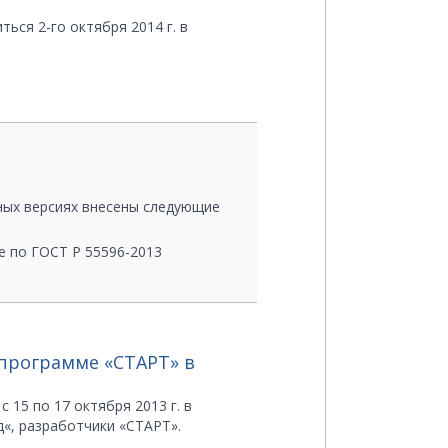
ься 2-го октября 2014 г. в
ных версиях внесены следующие
е по ГОСТ Р 55596-2013
тви не выгружаются
твии с разделом 4.7 руководства
 программе «СТАРТ» в
ется.
оследний релиз со страницы
бходимо прислать запрос на
15 по 17 октября 2013 г. в
«, разработчики «СТАРТ».
учения обновления.