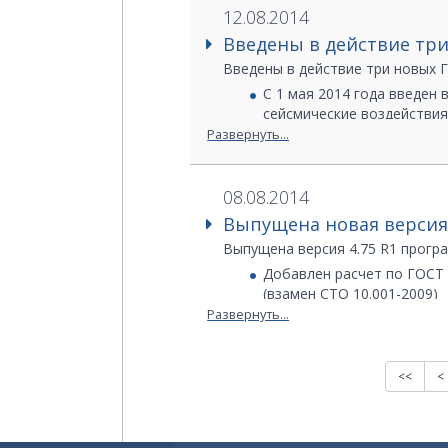
12.08.2014
Введены в действие тр
Введены в действие три новых 
С 1 мая 2014 года введен 
сейсмические воздействия
С выходом
ГОСТ Р 55596-
Развернуть...
Документ
ГОСТ Р 55596-2
С 1 мая 2014 года введен 
08.08.2014
сейсмические воздействия
Выпущена новая версия 
Документ
ГОСТ Р 55722-2
пользоваться расчетом п
Выпущена версия 4.75 R1 прогр
С 1 августа 2014 года вс
Добавлен расчет по ГОСТ 
Нормы и методы расчета н
(взамен СТО 10.001-2009)
Документ
ГОСТ Р 32388-2
Развернуть...
Добавлена автоматическа
пользоваться расчетом по
Добавлен новый узловой 
<<
<
Старт-Элементы: добавлен
Старт-Элементы: добавле
Старт-Элементы: добавле