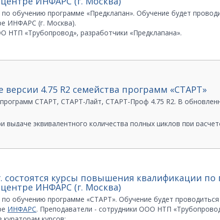
центре ИНФАРС (г. Москва)
по обучению программе «Предклапан». Обучение будет проводит
е ИНФАРС (г. Москва).
О НТП «Трубопровод», разработчики «Предклапана».
 кураторам курсов:
 601
версии 4.75 R2 семейства программ «СТАРТ»
программ СТАРТ, СТАРТ-Лайт, СТАРТ-Проф 4.75 R2. В обновлен
и выдаче эквивалентного количества полных циклов при расчет
ечатью и копированием в буфер обмена
 ошибка экспорта модели в случае, если крайние элементы ве
 ниже требуется обновить электронный ключ защиты в соответс
4 г. состоятся курсы повышения квалификации по
 версии 4.75 R1 ключи электронной защиты обновлять не требу
центре ИНФАРС (г. Москва)
рограмму в НТП «Трубопровод» могут загрузить и установить п
ния такие же, как для версии 4.75 R1. Для получения пароля нео
по обучению программе «СТАРТ». Обучение будет проводиться с 
 номера лицензии и названия организации.
ре
ИНФАРС
. Преподаватели - сотрудники ООО НТП «Трубопровод
СТАРТ у наших дилеров, необходимо связаться с ними для пол
 кураторам курсов: