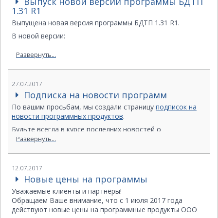
Выпуск новой версии программы БДТП
для вертикальных резервуаров добавлена опция «Расчет
1.31 R1
по ГОСТ 31385-2016 + СТО-СА-03-002-200» и др.
Выпущена новая версия программы БДТП 1.31 R1.
Подробнее…
Всем пользователям, находящимся на гарантийном
В новой версии:
обслуживании, рекомендуется установить данную
Добавлены дополнительные поля для форм КИП.
версию программы.
Развернуть...
Исправлены ошибки и неточности.
27.07.2017
Подписка на новости программ
По вашим просьбам, мы создали страницу
подписок на
новости программных продуктов
.
Будьте всегда в курсе последних новостей о
мероприятиях, вебинарах, статьях, учебных курсах, и о
Развернуть...
выходе новых версий программ НТП Трубопровод
12.07.2017
Новые цены на программы
Уважаемые клиенты и партнёры!
Обращаем Ваше внимание, что с 1 июля 2017 года
действуют новые цены на программные продукты ООО