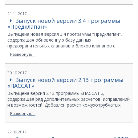
21.11.2017
Выпуск новой версии 3.4 программы
«Предклапан»
Выпущена новая версия 3.4 программы "Предклапан",
содержащая обновленную базу данных
предохранительных клапанов и блоков клапанов с
переключающими устройствами Благовещенского
Развернуть...
арматурного завода.
Подробнее…
30.10.2017
Выпуск новой версии 2.13 программы
«ПАССАТ»
Выпущена версия 2.13 программы «ПАССАТ »,
содержащая ряд дополнительных расчетов, исправлений
и возможностей. Добавлен расчет кожухотрубчатых
теплообменников по ASME VIII-1, раздел UHX; для
Развернуть...
фланцевых соединений добавлена опция «Одинаковая
затяжка», позволяющая использовать единую
(максимальную) болтовую нагрузку для всех условий
22.09.2017
работы фланца (монтаж, рабочие условия, испытания);