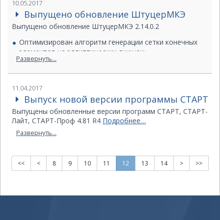
10.05.2017
среды В согласно ГОСТ 32569-213.
Выпущено обновление ШтуцерМКЭ
В ВР в разделах, касающихся сварных соединений, при
Выпущено обновление ШтуцерМКЭ 2.14.0.2
формировании данных типоразмеров (столбец
«Типоразмер») учитываются лишь толщины труб,
Оптимизирован алгоритм генерации сетки конечных
толщины деталей из рассмотрения исключены.
элементов на эллиптических днищах;
Развернуть...
Добавлено установление значения по умолчанию
Исправлены ошибки перевода на китайский язык.
«гидравлический» для параметра участка «Способ
испытаний».
Всем пользователям, находящимся на гарантийном
11.04.2017
обслуживании, рекомендуется установить данную
Выпуск новой версии программы СТАРТ
версию программы.
Выпущены обновленные версии программ СТАРТ, СТАРТ-
Лайт, СТАРТ-Проф 4.81 R4
Подробнее…
Развернуть...
<<
<
8
9
10
11
12
13
14
>
>>