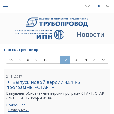
Toggle
Войти
Ru |
En
navigation
Новости
Главная
/
Пресс-центр
<<
<
8
9
10
11
12
13
14
>
>>
21.11.2017
Выпуск новой версии 4.81 R6
программы «СТАРТ»
Выпущены обновленные версии программ СТАРТ, СТАРТ-
Лайт, СТАРТ-Проф 4.81 R6
Подробнее…
Развернуть...