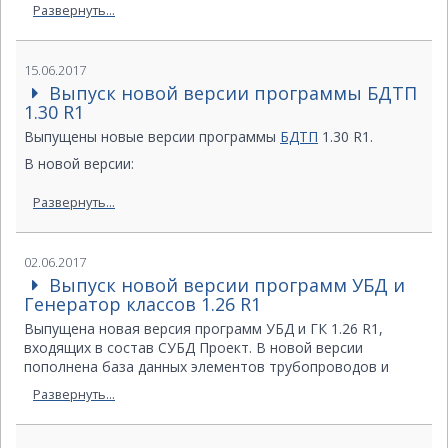
"НТП Трубопровод". Поставки будут производиться
Развернуть...
только по новым ценам.
Ознакомиться с новыми ценами Вы можете, заполнив
соответствующую форму запроса по
адресу
.
15.06.2017
Выпуск новой версии программы БДТП
1.30 R1
Выпущены новые версии программы
БДТП
1.30 R1.
В новой версии:
Внесена информация о категорировании
Развернуть...
трубопроводов по ТР ТС 032/2013.
В Спецификацию добавлены примечания для труб и
02.06.2017
деталей согласно ГОСТ 32569-213.
Выпуск новой версии программ УБД и
В ВТ добавлена информация о давлении испытания на
Генератор классов 1.26 R1
герметичность.
Выпущена новая версия программ УБД и ГК 1.26 R1,
В ВТ добавлена информация о рабочих условиях и
входящих в состав СУБД Проект. В новой версии
пополнена база данных элементов трубопроводов и
исключена характеристика «Температура
внесены изменения в правила отбора в класс
окружающего воздуха для трубопроводов на
Развернуть...
дополнительных фланцев.
открытом воздухе».
Уточнены правила отнесения трубопроводов к группе