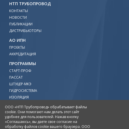
НТП ТРУБОПРОВОД
КОНТАКТЫ
НОВОСТИ
ПУБЛИКАЦИИ
ДИСТРИБЬЮТОРЫ
АО ИПН
ПРОЕКТЫ
АККРЕДИТАЦИЯ
ПРОГРАММЫ
СТАРТ-ПРОФ
ПАССАТ
ШТУЦЕР-МКЭ
ГИДРОСИСТЕМА
ИЗОЛЯЦИЯ
ПРЕДКЛАПАН
ООО «НТП Трубопровод» обрабатывает файлы
cookie. Они помогают нам делать этот сайт
УЧЕБНЫЙ ЦЕНТР
удобнее для пользователей. Нажав кнопку
ПРОЕКТИРОВАНИЕ
«Соглашаюсь», вы даете свое согласие на
обработку файлов cookie вашего браузера. ООО
ИНЖЕНЕРНЫЕ РАСЧЕТЫ